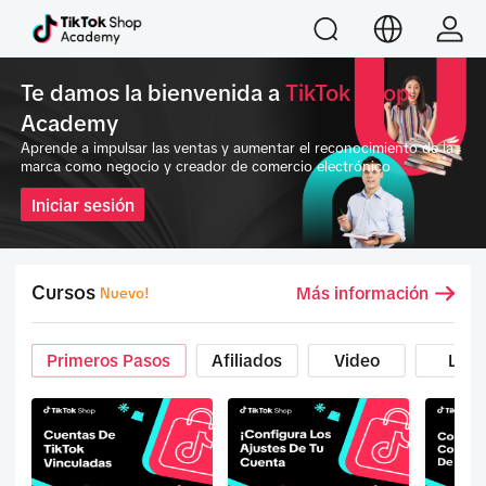
Te damos la bienvenida a
TikTok Shop
Academy
Aprende a impulsar las ventas y aumentar el reconocimiento de la
marca como negocio y creador de comercio electrónico
Iniciar sesión
Cursos
Más información
Nuevo!
Primeros Pasos
Afiliados
Video
LIVE